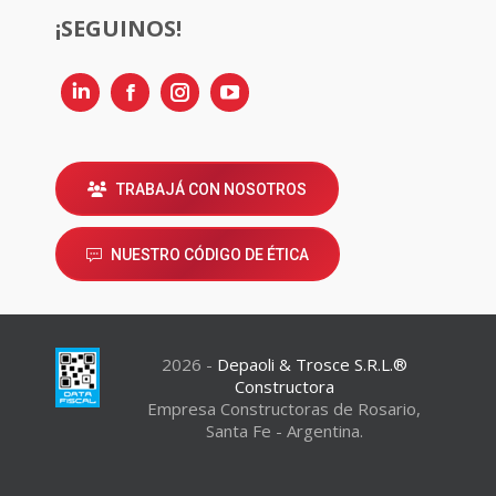
¡SEGUINOS!
Linkedin
Instagram
TRABAJÁ CON NOSOTROS
NUESTRO CÓDIGO DE ÉTICA
2026 -
Depaoli & Trosce S.R.L.®
Constructora
Empresa Constructoras de Rosario,
Santa Fe - Argentina.