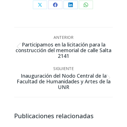
Share
Share
Share
Share
on
on
on
on
X
Facebook
LinkedIn
WhatsApp
Navegación
ANTERIOR
entre
Participamos en la licitación para la
publicaciones
construcción del memorial de calle Salta
Publicación
2141
anterior:
SIGUIENTE
Inauguración del Nodo Central de la
Facultad de Humanidades y Artes de la
Publicación
UNR
siguiente:
Publicaciones relacionadas