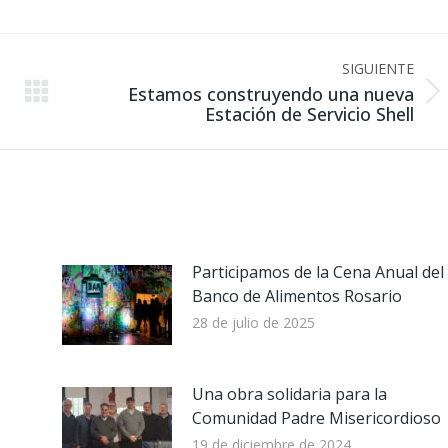
Facebook
LinkedIn
WhatsApp
SIGUIENTE
Estamos construyendo una nueva
Publicación
Estación de Servicio Shell
siguiente:
Participamos de la Cena Anual del
Banco de Alimentos Rosario
28 de julio de 2025
Una obra solidaria para la
Comunidad Padre Misericordioso
19 de diciembre de 2024