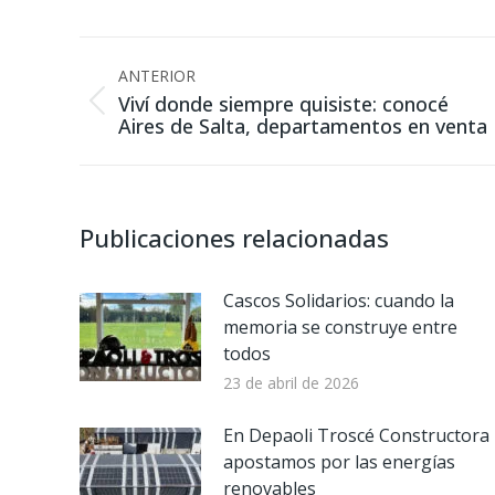
X
Navegación
ANTERIOR
entre
Viví donde siempre quisiste: conocé
publicaciones
Publicación
Aires de Salta, departamentos en venta
anterior:
Publicaciones relacionadas
Cascos Solidarios: cuando la
memoria se construye entre
todos
23 de abril de 2026
En Depaoli Troscé Constructora
apostamos por las energías
renovables