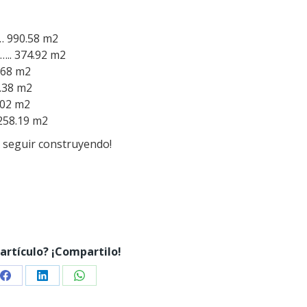
 990.58 m2
. 374.92 m2
68 m2
38 m2
02 m2
58.19 m2
¡A seguir construyendo!
 artículo? ¡Compartilo!
Share
Share
Share
on
on
on