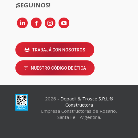
¡SEGUINOS!
Linkedin
Instagram
TRABAJÁ CON NOSOTROS
NUESTRO CÓDIGO DE ÉTICA
2026 -
Depaoli & Trosce S.R.L.®
Constructora
Empresa Constructoras de Rosario,
Santa Fe - Argentina.